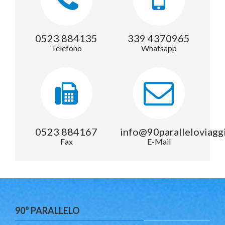
0523 884135
339 4370965
Telefono
Whatsapp
0523 884167
info@90paralleloviagg
Fax
E-Mail
90° PARALLELO