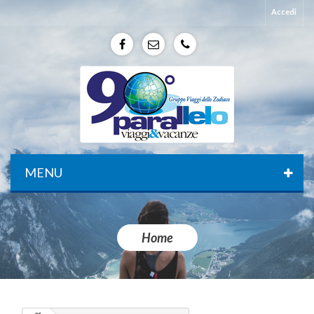
Accedi
f
e
p
MENU
Home