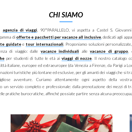
CHI SIAMO
ra
agenzia di viaggi
, 90°PARALLELO, vi aspetta a Castel S. Giovanni
 gamma di
offerte e pacchetti per vacanze all inclusive
, dedicati agli app
ite guidate
e
tour internazionali
. Proponiamo soluzioni personalizzate,
enza di viaggio: dalle
vacanze individuali
alle
vacanze di gruppo
,
che
per studenti di tutte le età ai
viaggi di nozze
. Il nostro catalogo c
 città italiane, europee ed extraeuropee (da Venezia a Firenze, da Parigi a Lon
tinazioni turistiche più lontane ed esclusive, per gli amanti dei viaggi che si 
igliose avventure. Curiamo attentamente ogni aspetto della vostra
o un servizio completo e professionale: dalla prenotazione dei mezzi di tr
elle pratiche burocratiche, affinché possiate partire senza alcuna preoccupa