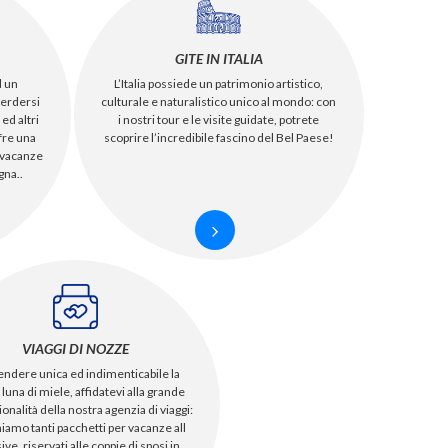
GITE IN ITALIA
d un
L’Italia possiede un patrimonio artistico,
perdersi
culturale e naturalistico unico al mondo: con
 ed altri
i nostri tour e le visite guidate, potrete
fre una
scoprire l’incredibile fascino del Bel Paese!
 vacanze
gna..
VIAGGI DI NOZZE
endere unica ed indimenticabile la
 luna di miele, affidatevi alla grande
onalità della nostra agenzia di viaggi:
iamo tanti pacchetti per vacanze all
ive, riservati alle coppie di sposi in