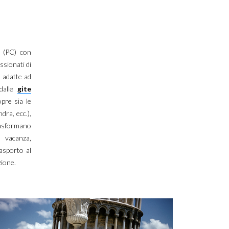
 (PC) con
assionati di
 adatte ad
 dalle
gite
opre sia le
dra, ecc.),
trasformano
 vacanza,
asporto al
zione.