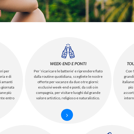
WEEK-END E PONTI
TOU
eri per
Per ‘ricaricare le batterie’ e riprendere fiato
Con 
ria e di
dalla routine quotidiana, scegliete le nostre
grandi
i amanti
offerte per vacanze da due o tre giorni:
italian
n giornata
esclusivi week-end e ponti, da soli o in
più
iane più
compagnia, per visitare luoghi dal grande
assort
nte entro
valore artistico, religioso e naturalistico.
intern