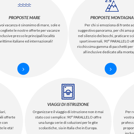
PROPOSTE MARE
PROPOSTE MONTAGNA
voi vacanza è sinonimo di mare, sole e
Per chi si emoziona di fronte a
scegliete le nostre offerte per vacanze
suggestivo panorama, per chi ama 
inclusive presso le principali località
nel silenzio dei boschi, praticare sci
rittime italiane ed internazionali!
sport invernali, 90° PARALLELO of
ricchissima gamma di pacchetti per
all inclusive dedicate alla monta
VIAGGI DI ISTRUZIONE
iari,
Per r
Organizzare il viaggio di istruzione non è mai
li offerte
vostra
stato così semplice: 90° PARALLELO offre
he con
professi
una lunga serie di soluzioni per le gite
te le età!
propon
scolastiche, sia in Italia che in Europa.
inclus