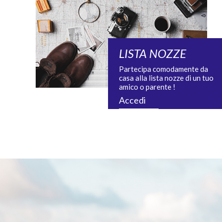
LISTA NOZZE
Partecipa comodamente da
casa alla lista nozze di un tuo
amico o parente !
Accedi