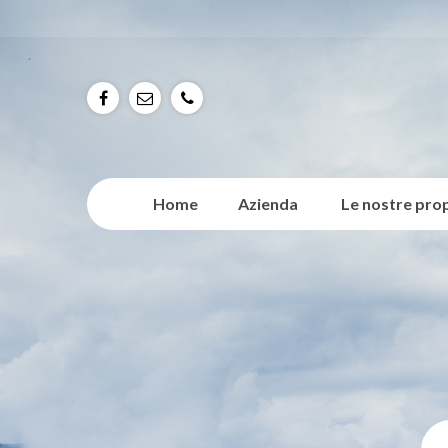
f
e
p
Home
Azienda
Le nostre pro