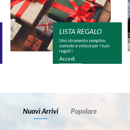
LISTA REGALO
Uno strumento semplice,
comodo e veloce per i tuoi
regali !
Accedi
Nuovi Arrivi
Popolare