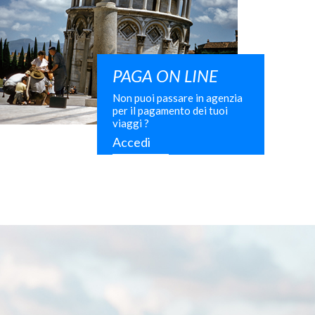
PAGA ON LINE
Non puoi passare in agenzia
per il pagamento dei tuoi
viaggi ?
Accedi