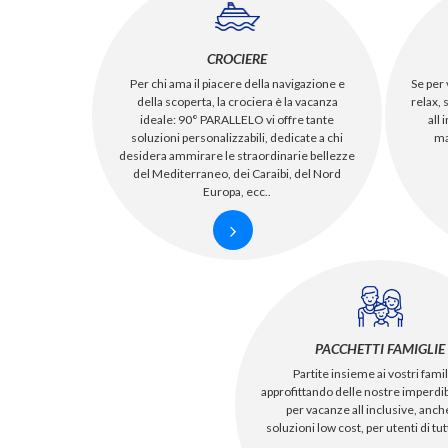
CROCIERE
Per chi ama il piacere della navigazione e
Se per 
della scoperta, la crociera è la vacanza
relax, 
ideale: 90° PARALLELO vi offre tante
all 
soluzioni personalizzabili, dedicate a chi
ma
desidera ammirare le straordinarie bellezze
del Mediterraneo, dei Caraibi, del Nord
Europa, ecc..
PACCHETTI FAMIGLIE
Partite insieme ai vostri famil
approfittando delle nostre imperdibi
per vacanze all inclusive, anc
soluzioni low cost, per utenti di tut