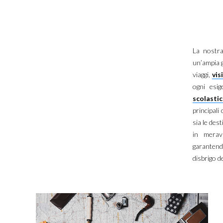
La nost
un’ampia
viaggi,
vis
ogni esig
scolasti
principali
sia le des
in merav
garantend
disbrigo d