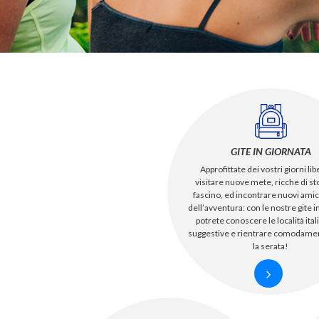
GITE IN GIORNATA
Approfittate dei vostri giorni lib
visitare nuove mete, ricche di sto
fascino, ed incontrare nuovi amic
dell’avventura: con le nostre gite i
potrete conoscere le località ital
suggestive e rientrare comodame
la serata!